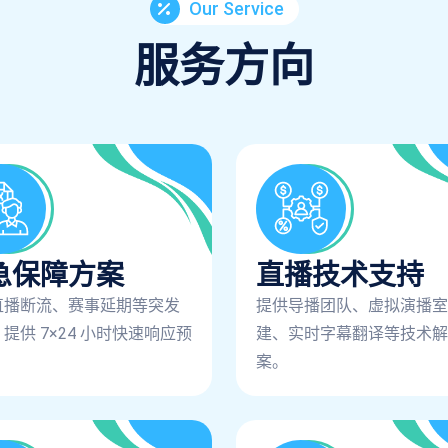
Our Service
服务方向
急保障方案
直播技术支持
直播断流、赛事延期等突发
提供导播团队、虚拟演播室
提供 7×24 小时快速响应预
建、实时字幕翻译等技术解
案。