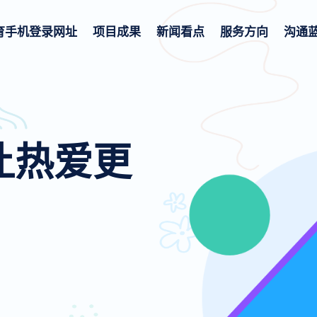
育手机登录网址
项目成果
新闻看点
服务方向
沟通
让热爱更