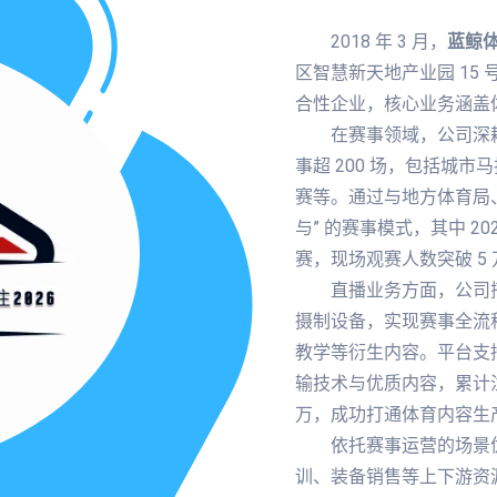
2018 年 3 月，
蓝鲸体
区智慧新天地产业园 15
合性企业，核心业务涵盖
在赛事领域，公司深
事超 200 场，包括城
赛等。通过与地方体育局、
与” 的赛事模式，其中 20
赛，现场观赛人数突破 5
直播业务方面，公司
摄制设备，实现赛事全流
教学等衍生内容。平台支
输技术与优质内容，累计注
万，成功打通体育内容生
依托赛事运营的场景
训、装备销售等上下游资