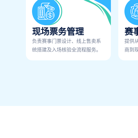
现场票务管理
赛
负责赛事门票设计、线上售卖系
提供
统搭建及入场核验全流程服务。
商到