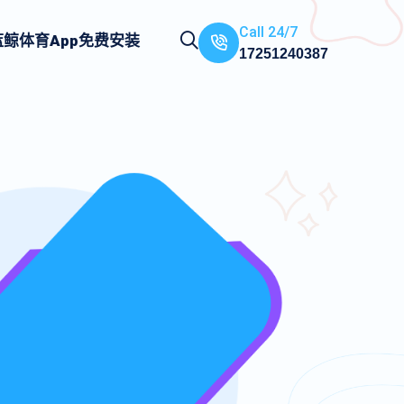
Call 24/7
蓝鲸体育app免费安装
17251240387